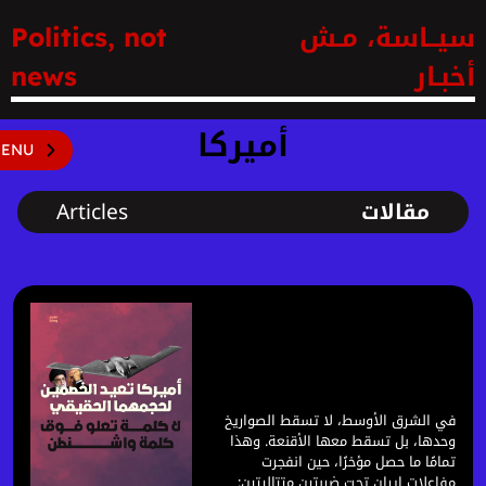
سيــاسة، مـش
Politics, not
أخبـار
news
أميركا
ENU
مقالات
Articles
أميركا تعيد الخصمين لحجمهما
الحقيقي… لا كلمة تعلو فوق كلمة
واشنطن
في الشرق الأوسط، لا تسقط الصواريخ
وحدها، بل تسقط معها الأقنعة. وهذا
تمامًا ما حصل مؤخرًا، حين انفجرت
مفاعلات إيران تحت ضربتين متتاليتين: