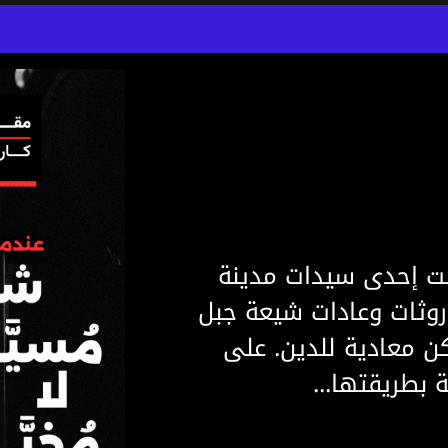
ة: شيعة لبنان مُسيَّرون
انت إحدى سيدات مدينة
روثات وعادات شيعة جبل
ن معادية للدين. على
بطريقتها...