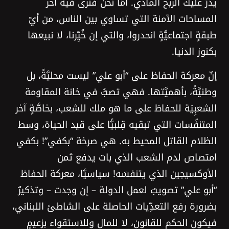
يدرُّ عليك الربح المادي. أمَّا نحنُ فنرى فيه آخر
المساحات الآمنة التي تساوي بين الناس، من أيّ
طبقةٍ اجتماعيَّةٍ انحدروا، والتي إن خُيِّرنا، لا نبيعها
بكنوز الدنيا.
إنّ معركة الحفاظ على “أبو علي” ليست محليَّةً، بل
وطنيَّةً، بأهميَّتها. فهي تصبُّ في خانة المقاومة
الشعبِيَة للحفاظ على ما هو ملك للشعب، بخاصَّةٍ آخر
المتنفّسات التي تبقيه قِلبيًّا على قيد الحياة، وسط
الظلام القاتل المحيط به. هي صرخة “بكفي”! بكفي
امتصاص لدم الشعب الذي بات يدفع ثمن
الأوكسيجين الذي يتنفسَه! سياسيَّا، معركة الحفاظ
“أبو علي” تصويبٌ لعمل الدولة – إن وجدت – وتذكيرٌ
بضرورة رفع التعدِّيات الحاصلة على الشاطئ اللبناني،
فيكون الحكم للقانون، لا للمال وللاستقواء بزعيمٍ