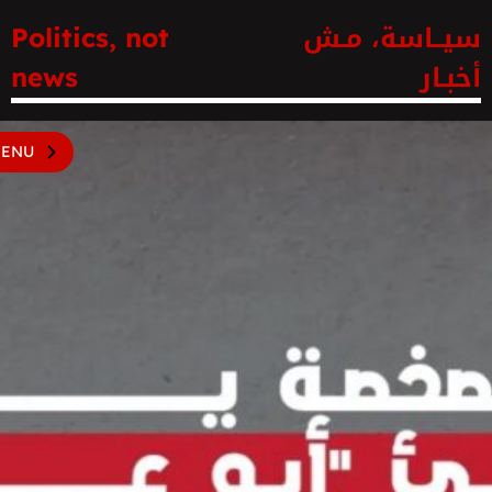
سيــاسة، مـش
Politics, not
أخبـار
news
ENU