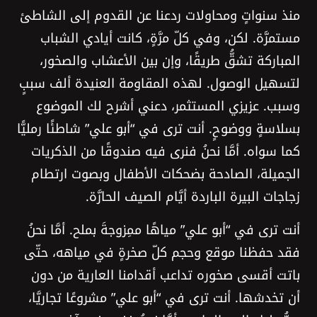
منذ سنواتٍ ومحاولات ردعنا عن القدوم إلى الشاطئ
مستمرَّة. لكن، وفي كلّ مرَّةٍ، كانت أيادي الشباب
المباركة تشقُّ طريقًا، وإن بين الأعشاب والصخور،
لتسهيل الوصول. لهذه المقاومة العنيدة ألف سببٍ
وسبب. عزيزي المستثمر، دعني أشرح لك الموضوع
بسلاسةٍ ووضوحٍ. أنت ترى في “أبو علي” شاطئًا رمليًّا
كما سواه. أمَّا نحنُ فنرى فيه صندوقًا من الذكريات
الجميلة، الصادحة بضحكات الأطفال وبصوت ارتطام
زجاجات البيرة الباردة أيَّام الصيف الحارَّة.
أنت ترى في “أبو علي” مياهًا ممِزوجةَ بملح. أمَّا نحنُ
فقد حفظنا موقع وحجم كلّ صخرةٍ في مياهه، حتّى
باتت أقسى صخوره تداعب أقدامنا العارية من دون
أن تخدشها. أنت ترى في “أبو علي” مشروعًا تجاريَّا،