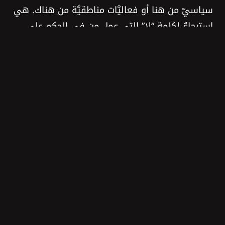
سياسيّ من هنا أو فعاليَّات مناطقيَّة من هناك. هي
استرجاعٌ لكلمة “لا” التي عمل من في الحكم على
اقتلاعها من قاموس الشعب على مدى سنوات، بغية
تفريغه من قوَّته ووزنه السياسيَين. إذَا، “لا”! لن تمرّ
مشاريع سرقة أماكننا العامَّة ومواردنا الطبيعيَّة من
دون محاسبةٍ شعبيَّة.
والأهمّ؟ منشوف وجَّك بِ خير يا “أبو علي” بس ننزل
بِ الصيفيَة…