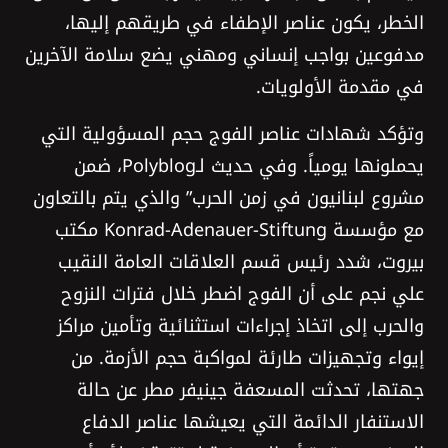
الخطر، يكون عناصر الإطفاء في طريقهم إليها،
مدفوعين بواجب إنساني ومهني يضع سلامة الآخرين
في مقدمة الأولويات.
وتؤكد شهادات عناصر الفوج حجم المسؤولية التي
يحملونها يومياً. وفي حديث لـPolyblog، ضمن
مشروع لبنانيون في زمن الحرب” والذي يتم بالتعاون
مع مؤسسة Konrad-Adenauer-Stiftung مكتب
بيروت، شدد رئيس قسم العلاقات العامة النقيب
علي نجم على أن الفوج اضطر خلال فترات النزوح
والحرب إلى اتخاذ إجراءات استثنائية وتأمين مراكز
إيواء وتجهيزات طارئة لمواكبة حجم الأزمة. من
جهتها، تحدثت المسعفة جينيفر مطر عن حالة
الاستنفار الدائمة التي يعيشها عناصر الدفاع