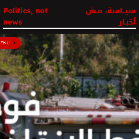
سيــاسة، مـش
Politics, not
أخبـار
news
ENU