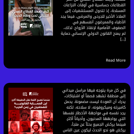
القطاعات حساسية في أوقات النزاعات
المسلحة، إذ تتحول المستشفيات إلى
الملاذ الأخير للجرحى والمرضى، فيما يجد
الأطباء والممرضون أنفسهم في
الصفوف الأمامية لإنقاذ الأرواح. لذلك،
لم يمنح القانون الدولي الإنساني حماية
[…]
Read More
في كل مرة يتوجه فيها مراسل ميداني
إلى منطقة تشهد قصفاً أو اشتباكات،
يدرك أن العودة ليست مضمونة. يحمل
كاميرته وميكروفونه، لا سلاحه، لكنه
يجد نفسه في مواجهة الأخطار نفسها
التي يواجهها المدنيون، وأحياناً أكثر.
فبينما يركض الجميع بحثاً عن ملجأ،
يركض هو نحو الحدث ليكون عين الناس