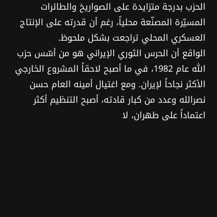
الحزب بدرجة متزايدة على الصواريخ والطائرات
المسيّرة المصنّعة محلياً، رغم أن قدرته على الإنتاج
العسكري المحلي تراجعت بشكل ملحوظ.
الواقع أن الحرس الثوري الإيراني هو من أسّس حزب
اللّٰه عام 1982، في ما أصبح لاحقاً المشروع الخارجي
الأكثر نجاحاً لإيران. ومع اغتيال أمينه العام حسن
نصرالله وعدد من كبار قادته، أصبح التنظيم أكثر
اعتماداً على طهران، لا
وبذلك، فإن إضعاف حزب اللّٰه عسكرياً وتصفية
قيادته العليا أدّيا إلى نتيجة معاكسة لما كان
متوقعاً: بدلاً من فك ارتباطه بإيران، أصبح الحزب أكثر
التصاقاً بطهران. وإذا صحّ هذا التقدير، فإن أي
مفاوضات مباشرة بين الدولة اللبنانية وحزب اللّٰه
تفقد عملياً جدواها، لأن القرار العسكري والأمني