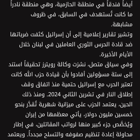
أيضاً فندقاً في منطقة الحازمية، وهي منطقة نادراً
ما كانت تُستهدف في السابق، في ظروف
مشابهة.
وتشير تقارير إعلامية إلى أن إسرائيل كثفت ضرباتها
ضد قادة الحرس الثوري العاملين في لبنان خلال
الأيام الأخيرة.
وفي سياق متصل، نشرَت وكالة رويترز تحقيقاً استند
إلى ستة مسؤولين أفادوا بأن قيادة حزب اللّٰه كانت
تعتبر الحرب مع إسرائيل حتمية منذ اتفاق وقف
إطلاق النار في تشرين الثاني 2024. ومنذ ذلك
الحين، يعتمد الحزب على ميزانية شهرية تُقدَّر بنحو
خمسين مليون دولار، يأتي معظمها من إيران
ويُخصَّص جزء كبير منها لرواتب المقاتلين، في إطار
محاولة إعادة تنظيم صفوفه والتسلح مجدداً. ويعتمد